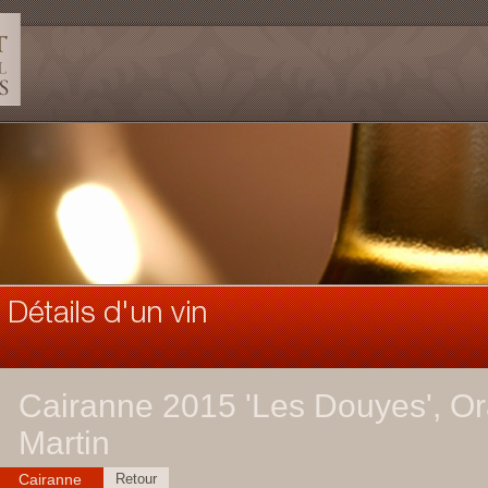
Cairanne 2015 'Les Douyes', Ora
Martin
Cairanne
Retour