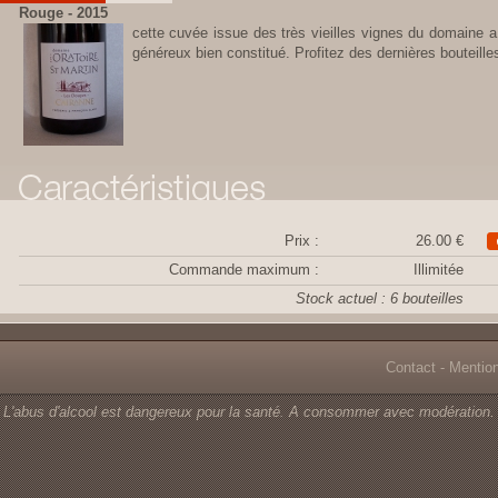
Rouge - 2015
cette cuvée issue des très vieilles vignes du domaine a
généreux bien constitué. Profitez des dernières bouteille
Prix :
26.00 €
Commande maximum :
Illimitée
Stock actuel : 6 bouteilles
Contact
-
Mentio
L'abus d'alcool est dangereux pour la santé. A consommer avec modération.