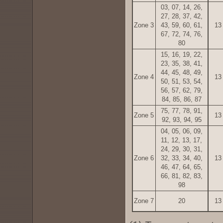
03, 07, 14, 26,
27, 28, 37, 42,
Zone 3
43, 59, 60, 61,
13
67, 72, 74, 76,
80
15, 16, 19, 22,
23, 35, 38, 41,
44, 45, 48, 49,
Zone 4
13
50, 51, 53, 54,
56, 57, 62, 79,
84, 85, 86, 87
75, 77, 78, 91,
Zone 5
13
92, 93, 94, 95
04, 05, 06, 09,
11, 12, 13, 17,
24, 29, 30, 31,
Zone 6
32, 33, 34, 40,
13
46, 47, 64, 65,
66, 81, 82, 83,
98
Zone 7
20
13