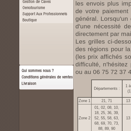
les envois plus imp
de votre paiement
général. Lorsqu'un 
d'une nécessité d
directement par mai
Les grilles ci-dess
des régions pour l
(les prix affichés 
difficulté, n'hésit
ou au 06 75 72 37 4
1 à
Départements :
(1
Zone 1
21, 71
13
01, 02, 08, 10,
18, 25, 36, 39,
Zone 2
52, 55, 58, 63,
13
68, 69, 70, 73,
88, 89, 90