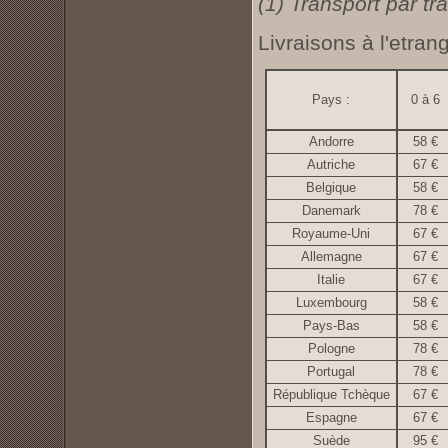
(1) Transport par t
Livraisons à l'etrang
Pays :
0 à 6
Andorre
58 €
Autriche
67 €
Belgique
58 €
Danemark
78 €
Royaume-Uni
67 €
Allemagne
67 €
Italie
67 €
Luxembourg
58 €
Pays-Bas
58 €
Pologne
78 €
Portugal
78 €
République Tchèque
67 €
Espagne
67 €
Suède
95 €