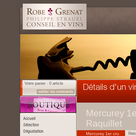
Votre panier : 0 article
Mercurey 1e
Raquillet
Mercurey 1er cru
Reto