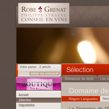
Votre panier : 0 article
Domaine de
Région Languedoc
Reto
Le Domaine de l'E