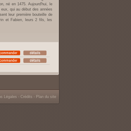
n, né en 1475. Aujourd'hui, le
t eux, qui au début des années
sent leur première bouteille de
 et Fabien, leurs 2 fils, les
ns Légales
-
Crédits
-
Plan du site