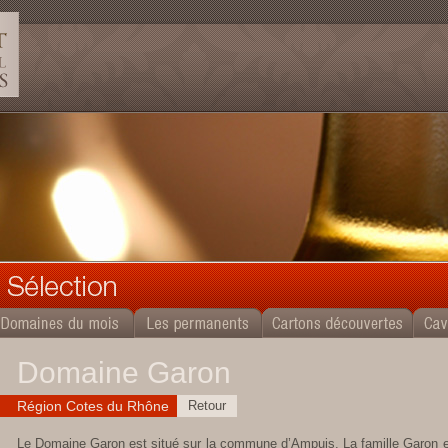
Domaine Garon
Région Cotes du Rhône
Retour
Le Domaine Garon est situé sur la commune d’Ampuis. La famille Garon e