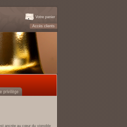
Votre panier
Accès clients
st ancrée au cœur du vignoble