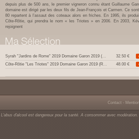
depuis plus de 500 ans, le premier vigneron connu étant Guillaume Garo
domaine est dirigé par les deux fils de Jean-François et Carmen. Ce son
80 repartent à l’assaut des coteaux alors en friches. En 1995, ils produi
Côte-Rôtie, qui prendra le nom « les Triotes » en 2006. En 2003, Kévin
rejoignent
Syrah "Jardins de Rome" 2019 Domaine Garon 2019 (Rouge)
32.50 €
Côte-Rôtie "Les Triotes" 2019 Domaine Garon 2019 (Rouge)
48.00 €
Contact
-
Mentio
L'abus d'alcool est dangereux pour la santé. A consommer avec modération.