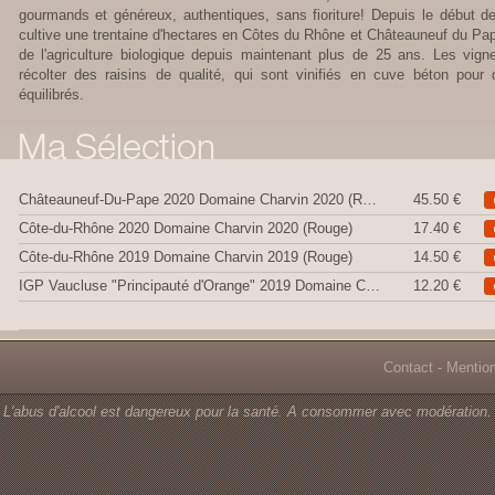
gourmands et généreux, authentiques, sans fioriture! Depuis le début d
cultive une trentaine d'hectares en Côtes du Rhône et Châteauneuf du Pap
de l'agriculture biologique depuis maintenant plus de 25 ans. Les vign
récolter des raisins de qualité, qui sont vinifiés en cuve béton pour 
équilibrés.
Châteauneuf-Du-Pape 2020 Domaine Charvin 2020 (Rouge)
45.50 €
Côte-du-Rhône 2020 Domaine Charvin 2020 (Rouge)
17.40 €
Côte-du-Rhône 2019 Domaine Charvin 2019 (Rouge)
14.50 €
IGP Vaucluse "Principauté d'Orange" 2019 Domaine C 2019 (Rouge)
12.20 €
Contact
-
Mentio
L'abus d'alcool est dangereux pour la santé. A consommer avec modération.