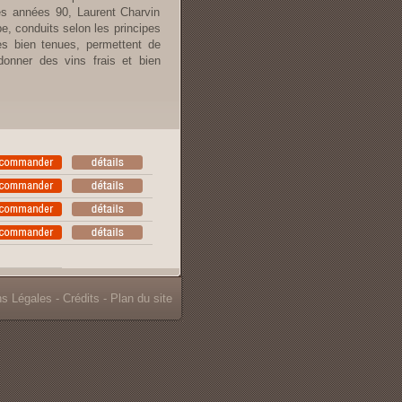
es années 90, Laurent Charvin
e, conduits selon les principes
es bien tenues, permettent de
donner des vins frais et bien
ns Légales
-
Crédits
-
Plan du site